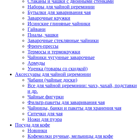
Стаканы и чашки с двойными стенками
Наборы для чайной церемонии
Бутылки для заваривания чая
Заварочные кружки
Исинские глиняные чайники
Гайвани
Пиалы, чашки
Заварочные стеклянные чайники
Френч-прессы
Термосы и термокружки
Чайники чугунные заварочные
Армуды
Уценка (товары со скидкой)
Аксессуары для чайной церемонии
Чабани (чайные доски)
Все для чайной церемонии: чахэ, чахай, подставки
и др.
Чайные фигурки
Фильтр-пакеты для заваривания чая
Чайницы, банки и пакеты для хранения чая
Ситечки для чая
Ножи для пуэра
Посуда для кофе
Новинки
Кофемолки ручные, мельницы для кофе