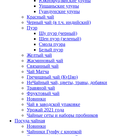
Южнофуцзянские улуны
Уишаньские улуны
Гуандунские улуны
Красный чай
Черный чай (в т.ч. индийский)
Пуэр
Шу пуэр (черный)
Шен пуэр (зеленый)
Смола пуэра
Белый пуэр
Желтый чай
Жасминовый чай
Связанный чай
Чай Матча
Гречишный чай (КуЦяо)
НеЧайный чай, цветы, травы, добавки
Травяной чай
Фруктовый чай
Новинки
Чай в заводской упаковке
Урожай 2021 года
Чайные сеты и наборы пробников
Посуда чайная
Новинки
Чайники Гунфу с кнопкой