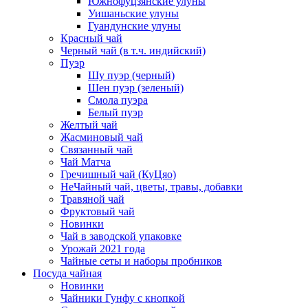
Южнофуцзянские улуны
Уишаньские улуны
Гуандунские улуны
Красный чай
Черный чай (в т.ч. индийский)
Пуэр
Шу пуэр (черный)
Шен пуэр (зеленый)
Смола пуэра
Белый пуэр
Желтый чай
Жасминовый чай
Связанный чай
Чай Матча
Гречишный чай (КуЦяо)
НеЧайный чай, цветы, травы, добавки
Травяной чай
Фруктовый чай
Новинки
Чай в заводской упаковке
Урожай 2021 года
Чайные сеты и наборы пробников
Посуда чайная
Новинки
Чайники Гунфу с кнопкой