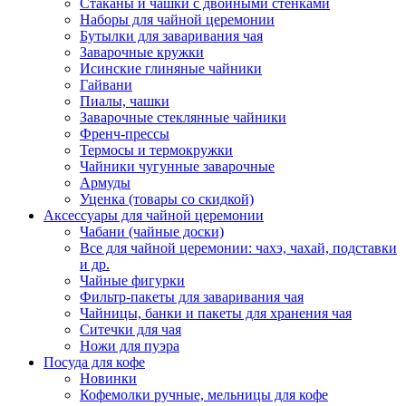
Стаканы и чашки с двойными стенками
Наборы для чайной церемонии
Бутылки для заваривания чая
Заварочные кружки
Исинские глиняные чайники
Гайвани
Пиалы, чашки
Заварочные стеклянные чайники
Френч-прессы
Термосы и термокружки
Чайники чугунные заварочные
Армуды
Уценка (товары со скидкой)
Аксессуары для чайной церемонии
Чабани (чайные доски)
Все для чайной церемонии: чахэ, чахай, подставки
и др.
Чайные фигурки
Фильтр-пакеты для заваривания чая
Чайницы, банки и пакеты для хранения чая
Ситечки для чая
Ножи для пуэра
Посуда для кофе
Новинки
Кофемолки ручные, мельницы для кофе