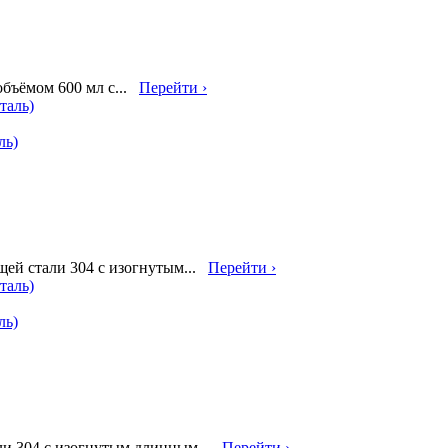
объёмом 600 мл с...
Перейти ›
ль)
ей стали 304 с изогнутым...
Перейти ›
ль)
ли 304 с изогнутым длинным...
Перейти ›