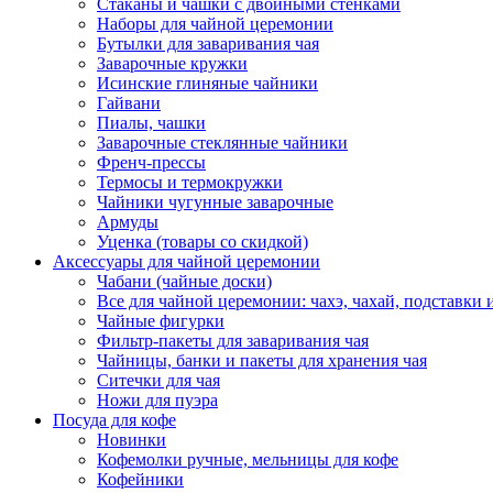
Стаканы и чашки с двойными стенками
Наборы для чайной церемонии
Бутылки для заваривания чая
Заварочные кружки
Исинские глиняные чайники
Гайвани
Пиалы, чашки
Заварочные стеклянные чайники
Френч-прессы
Термосы и термокружки
Чайники чугунные заварочные
Армуды
Уценка (товары со скидкой)
Аксессуары для чайной церемонии
Чабани (чайные доски)
Все для чайной церемонии: чахэ, чахай, подставки и
Чайные фигурки
Фильтр-пакеты для заваривания чая
Чайницы, банки и пакеты для хранения чая
Ситечки для чая
Ножи для пуэра
Посуда для кофе
Новинки
Кофемолки ручные, мельницы для кофе
Кофейники