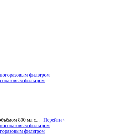
ногоразовым фильтром
объёмом 800 мл с...
Перейти ›
ногоразовым фильтром