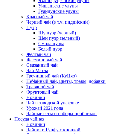
Южнофуцзянские улуны
Уишаньские улуны
Гуандунские улуны
Красный чай
Черный чай (в т.ч. индийский)
Пуэр
Шу пуэр (черный)
Шен пуэр (зеленый)
Смола пуэра
Белый пуэр
Желтый чай
Жасминовый чай
Связанный чай
Чай Матча
Гречишный чай (КуЦяо)
НеЧайный чай, цветы, травы, добавки
Травяной чай
Фруктовый чай
Новинки
Чай в заводской упаковке
Урожай 2021 года
Чайные сеты и наборы пробников
Посуда чайная
Новинки
Чайники Гунфу с кнопкой