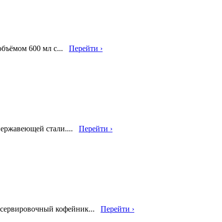
объёмом 600 мл с...
Перейти ›
 нержавеющей стали....
Перейти ›
и сервировочный кофейник...
Перейти ›