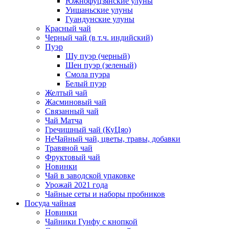
Южнофуцзянские улуны
Уишаньские улуны
Гуандунские улуны
Красный чай
Черный чай (в т.ч. индийский)
Пуэр
Шу пуэр (черный)
Шен пуэр (зеленый)
Смола пуэра
Белый пуэр
Желтый чай
Жасминовый чай
Связанный чай
Чай Матча
Гречишный чай (КуЦяо)
НеЧайный чай, цветы, травы, добавки
Травяной чай
Фруктовый чай
Новинки
Чай в заводской упаковке
Урожай 2021 года
Чайные сеты и наборы пробников
Посуда чайная
Новинки
Чайники Гунфу с кнопкой