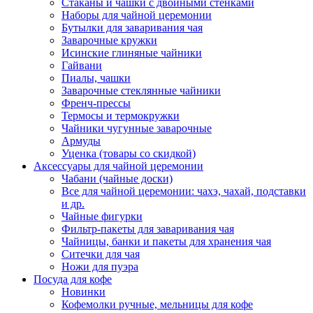
Стаканы и чашки с двойными стенками
Наборы для чайной церемонии
Бутылки для заваривания чая
Заварочные кружки
Исинские глиняные чайники
Гайвани
Пиалы, чашки
Заварочные стеклянные чайники
Френч-прессы
Термосы и термокружки
Чайники чугунные заварочные
Армуды
Уценка (товары со скидкой)
Аксессуары для чайной церемонии
Чабани (чайные доски)
Все для чайной церемонии: чахэ, чахай, подставки
и др.
Чайные фигурки
Фильтр-пакеты для заваривания чая
Чайницы, банки и пакеты для хранения чая
Ситечки для чая
Ножи для пуэра
Посуда для кофе
Новинки
Кофемолки ручные, мельницы для кофе