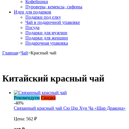
Кофейники
Пуроверы, кемексы, сифоны
Идеи для подарков
Подарки под елку
Чай в подарочной упаковке
Посуда
Подарки для мужчин
Подарки для женщин
Подарочная упаковка
Главная
>
Чай
>
Красный чай
Китайский красный чай
Рекомендуем
Скидка
-40%
Связанный красный чай Сю Цю Хун Ча «Шар Дракона»
Цена:
562 ₽