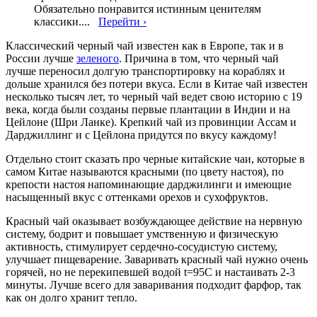
Обязательно понравится истинным ценителям
классики....
Перейти ›
Классический черный чай известен как в Европе, так и в
России лучше
зеленого
. Причина в том, что черный чай
лучше переносил долгую транспортировку на кораблях и
дольше хранился без потери вкуса. Если в Китае чай известен
несколько тысяч лет, то черный чай ведет свою историю с 19
века, когда были созданы первые плантации в Индии и на
Цейлоне (Шри Ланке). Крепкий чай из провинции Ассам и
Дарджиллинг и с Цейлона придутся по вкусу каждому!
Отдельно стоит сказать про черные китайские чаи, которые в
самом Китае называются красными (по цвету настоя), по
крепости настоя напоминающие дарджилинги и имеющие
насыщенный вкус с оттенками орехов и сухофруктов.
Красный чай оказывает возбуждающее действие на нервную
систему, бодрит и повышает умственную и физическую
активность, стимулирует сердечно-сосудистую систему,
улучшает пищеварение. Заваривать красный чай нужно очень
горячей, но не перекипевшей водой t=95С и настаивать 2-3
минуты. Лучше всего для заваривания подходит фарфор, так
как он долго хранит тепло.