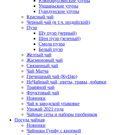
Южнофуцзянские улуны
Уишаньские улуны
Гуандунские улуны
Красный чай
Черный чай (в т.ч. индийский)
Пуэр
Шу пуэр (черный)
Шен пуэр (зеленый)
Смола пуэра
Белый пуэр
Желтый чай
Жасминовый чай
Связанный чай
Чай Матча
Гречишный чай (КуЦяо)
НеЧайный чай, цветы, травы, добавки
Травяной чай
Фруктовый чай
Новинки
Чай в заводской упаковке
Урожай 2021 года
Чайные сеты и наборы пробников
Посуда чайная
Новинки
Чайники Гунфу с кнопкой