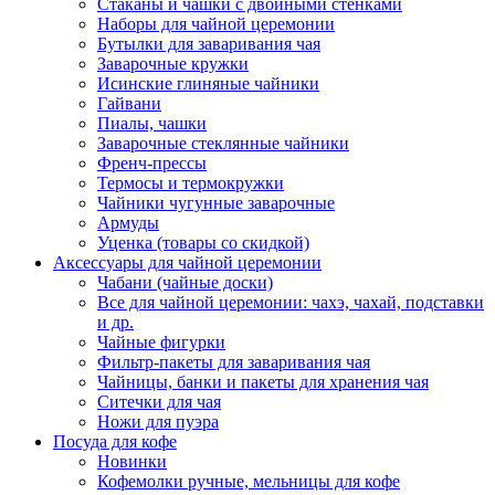
Стаканы и чашки с двойными стенками
Наборы для чайной церемонии
Бутылки для заваривания чая
Заварочные кружки
Исинские глиняные чайники
Гайвани
Пиалы, чашки
Заварочные стеклянные чайники
Френч-прессы
Термосы и термокружки
Чайники чугунные заварочные
Армуды
Уценка (товары со скидкой)
Аксессуары для чайной церемонии
Чабани (чайные доски)
Все для чайной церемонии: чахэ, чахай, подставки
и др.
Чайные фигурки
Фильтр-пакеты для заваривания чая
Чайницы, банки и пакеты для хранения чая
Ситечки для чая
Ножи для пуэра
Посуда для кофе
Новинки
Кофемолки ручные, мельницы для кофе