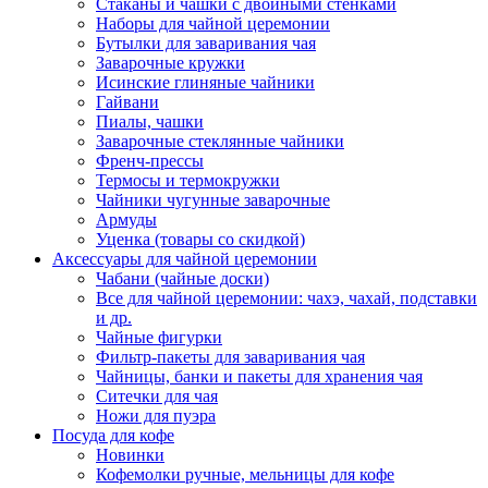
Стаканы и чашки с двойными стенками
Наборы для чайной церемонии
Бутылки для заваривания чая
Заварочные кружки
Исинские глиняные чайники
Гайвани
Пиалы, чашки
Заварочные стеклянные чайники
Френч-прессы
Термосы и термокружки
Чайники чугунные заварочные
Армуды
Уценка (товары со скидкой)
Аксессуары для чайной церемонии
Чабани (чайные доски)
Все для чайной церемонии: чахэ, чахай, подставки
и др.
Чайные фигурки
Фильтр-пакеты для заваривания чая
Чайницы, банки и пакеты для хранения чая
Ситечки для чая
Ножи для пуэра
Посуда для кофе
Новинки
Кофемолки ручные, мельницы для кофе