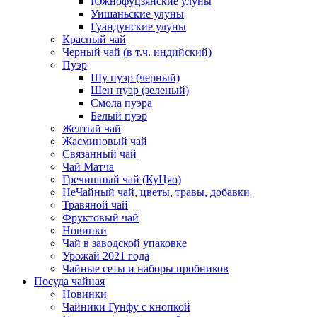
Южнофуцзянские улуны
Уишаньские улуны
Гуандунские улуны
Красный чай
Черный чай (в т.ч. индийский)
Пуэр
Шу пуэр (черный)
Шен пуэр (зеленый)
Смола пуэра
Белый пуэр
Желтый чай
Жасминовый чай
Связанный чай
Чай Матча
Гречишный чай (КуЦяо)
НеЧайный чай, цветы, травы, добавки
Травяной чай
Фруктовый чай
Новинки
Чай в заводской упаковке
Урожай 2021 года
Чайные сеты и наборы пробников
Посуда чайная
Новинки
Чайники Гунфу с кнопкой