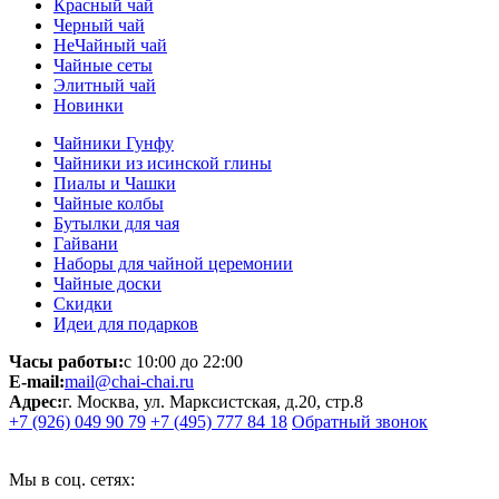
Красный чай
Черный чай
НеЧайный чай
Чайные сеты
Элитный чай
Новинки
Чайники Гунфу
Чайники из исинской глины
Пиалы и Чашки
Чайные колбы
Бутылки для чая
Гайвани
Наборы для чайной церемонии
Чайные доски
Скидки
Идеи для подарков
Часы работы:
с 10:00 до 22:00
E-mail:
mail@chai-chai.ru
Адрес:
г. Москва, ул. Марксистская, д.20, стр.8
+7 (926) 049 90 79
+7 (495) 777 84 18
Обратный звонок
Мы в соц. сетях: