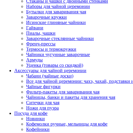
Стаканы и чашки с двойными стенками
Наборы для чайной церемонии
Бутылки для заваривания чая
Заварочные кружки
Исинские глиняные чайники
Гайвани
Пиалы, чашки
Заварочные стеклянные чайники
Френч-прессы
Термосы и термокружки
Чайники чугунные заварочные
Армуды
Уценка (товары со скидкой)
Аксессуары для чайной церемонии
Чабани (чайные доски)
Все для чайной церемонии: чахэ, чахай, подставки и
Чайные фигурки
Фильтр-пакеты для заваривания чая
Чайницы, банки и пакеты для хранения чая
Ситечки для чая
Ножи для пуэра
Посуда для кофе
Новинки
Кофемолки ручные, мельницы для кофе
Кофейники