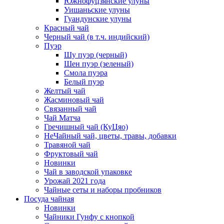
Южнофуцзянские улуны
Уишаньские улуны
Гуандунские улуны
Красный чай
Черный чай (в т.ч. индийский)
Пуэр
Шу пуэр (черный)
Шен пуэр (зеленый)
Смола пуэра
Белый пуэр
Желтый чай
Жасминовый чай
Связанный чай
Чай Матча
Гречишный чай (КуЦяо)
НеЧайный чай, цветы, травы, добавки
Травяной чай
Фруктовый чай
Новинки
Чай в заводской упаковке
Урожай 2021 года
Чайные сеты и наборы пробников
Посуда чайная
Новинки
Чайники Гунфу с кнопкой