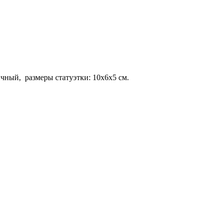
чный, размеры статуэтки: 10
x
6
x
5 см.