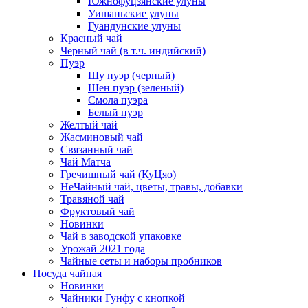
Южнофуцзянские улуны
Уишаньские улуны
Гуандунские улуны
Красный чай
Черный чай (в т.ч. индийский)
Пуэр
Шу пуэр (черный)
Шен пуэр (зеленый)
Смола пуэра
Белый пуэр
Желтый чай
Жасминовый чай
Связанный чай
Чай Матча
Гречишный чай (КуЦяо)
НеЧайный чай, цветы, травы, добавки
Травяной чай
Фруктовый чай
Новинки
Чай в заводской упаковке
Урожай 2021 года
Чайные сеты и наборы пробников
Посуда чайная
Новинки
Чайники Гунфу с кнопкой