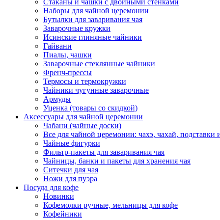
Стаканы и чашки с двойными стенками
Наборы для чайной церемонии
Бутылки для заваривания чая
Заварочные кружки
Исинские глиняные чайники
Гайвани
Пиалы, чашки
Заварочные стеклянные чайники
Френч-прессы
Термосы и термокружки
Чайники чугунные заварочные
Армуды
Уценка (товары со скидкой)
Аксессуары для чайной церемонии
Чабани (чайные доски)
Все для чайной церемонии: чахэ, чахай, подставки и
Чайные фигурки
Фильтр-пакеты для заваривания чая
Чайницы, банки и пакеты для хранения чая
Ситечки для чая
Ножи для пуэра
Посуда для кофе
Новинки
Кофемолки ручные, мельницы для кофе
Кофейники