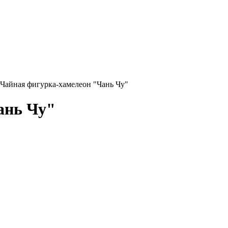
Чайная фигурка-хамелеон "Чань Чу"
ань Чу"