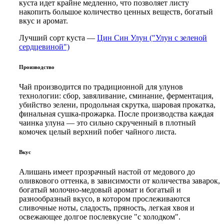
куста идет крайне медленно, что позволяет листу
накопить большое количество ценных веществ, богатый
вкус и аромат.
Лучший сорт куста
—
Цин Син Улун ("Улун с зеленой
сердцевиной")
Производство
Чай производится по традиционной для улунов
технологии: сбор, завяливание, сминание, ферментация,
убийство зелени, продольная скрутка, шаровая прокатка,
финальная сушка-прожарка. После производства каждая
чаинка улуна
—
это сильно скрученный в плотный
комочек целый верхний побег чайного листа.
Вкус
Алишань имеет прозрачный настой от медового до
оливкового оттенка, в зависимости от количества заварок,
богатый молочно-медовый аромат и богатый и
разнообразный вкусо, в котором прослеживаются
сливочные ноты, сладость, пряность, легкая хвоя и
освежающее долгое послевкусие "с холодком".