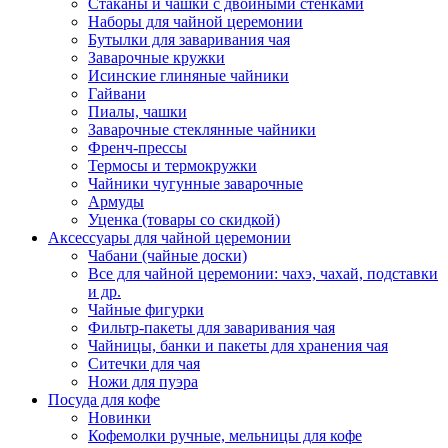
Стаканы и чашки с двойными стенками
Наборы для чайной церемонии
Бутылки для заваривания чая
Заварочные кружки
Исинские глиняные чайники
Гайвани
Пиалы, чашки
Заварочные стеклянные чайники
Френч-прессы
Термосы и термокружки
Чайники чугунные заварочные
Армуды
Уценка (товары со скидкой)
Аксессуары для чайной церемонии
Чабани (чайные доски)
Все для чайной церемонии: чахэ, чахай, подставки
и др.
Чайные фигурки
Фильтр-пакеты для заваривания чая
Чайницы, банки и пакеты для хранения чая
Ситечки для чая
Ножи для пуэра
Посуда для кофе
Новинки
Кофемолки ручные, мельницы для кофе