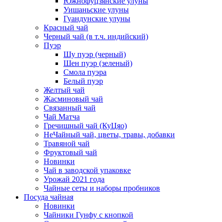
Южнофуцзянские улуны
Уишаньские улуны
Гуандунские улуны
Красный чай
Черный чай (в т.ч. индийский)
Пуэр
Шу пуэр (черный)
Шен пуэр (зеленый)
Смола пуэра
Белый пуэр
Желтый чай
Жасминовый чай
Связанный чай
Чай Матча
Гречишный чай (КуЦяо)
НеЧайный чай, цветы, травы, добавки
Травяной чай
Фруктовый чай
Новинки
Чай в заводской упаковке
Урожай 2021 года
Чайные сеты и наборы пробников
Посуда чайная
Новинки
Чайники Гунфу с кнопкой