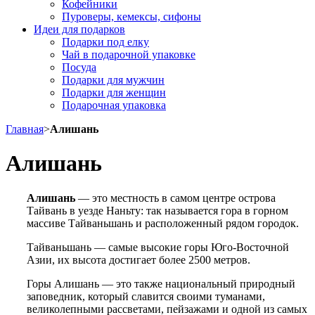
Кофейники
Пуроверы, кемексы, сифоны
Идеи для подарков
Подарки под елку
Чай в подарочной упаковке
Посуда
Подарки для мужчин
Подарки для женщин
Подарочная упаковка
Главная
>
Алишань
Алишань
Алишань
—
это местность в самом центре острова
Тайвань в уезде Наньту: так называется гора в горном
массиве Тайваньшань и расположенный рядом городок.
Тайваньшань
—
самые высокие горы Юго-Восточной
Азии, их высота достигает более 2500 метров.
Горы Алишань
—
это также национальный природный
заповедник, который славится своими туманами,
великолепными рассветами, пейзажами и одной из самых