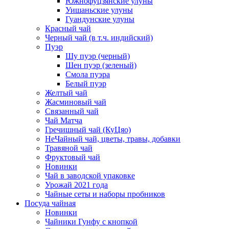
Южнофуцзянские улуны
Уишаньские улуны
Гуандунские улуны
Красный чай
Черный чай (в т.ч. индийский)
Пуэр
Шу пуэр (черный)
Шен пуэр (зеленый)
Смола пуэра
Белый пуэр
Желтый чай
Жасминовый чай
Связанный чай
Чай Матча
Гречишный чай (КуЦяо)
НеЧайный чай, цветы, травы, добавки
Травяной чай
Фруктовый чай
Новинки
Чай в заводской упаковке
Урожай 2021 года
Чайные сеты и наборы пробников
Посуда чайная
Новинки
Чайники Гунфу с кнопкой