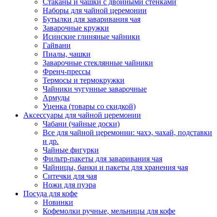
Стаканы и чашки с двойными стенками
Наборы для чайной церемонии
Бутылки для заваривания чая
Заварочные кружки
Исинские глиняные чайники
Гайвани
Пиалы, чашки
Заварочные стеклянные чайники
Френч-прессы
Термосы и термокружки
Чайники чугунные заварочные
Армуды
Уценка (товары со скидкой)
Аксессуары для чайной церемонии
Чабани (чайные доски)
Все для чайной церемонии: чахэ, чахай, подставки
и др.
Чайные фигурки
Фильтр-пакеты для заваривания чая
Чайницы, банки и пакеты для хранения чая
Ситечки для чая
Ножи для пуэра
Посуда для кофе
Новинки
Кофемолки ручные, мельницы для кофе