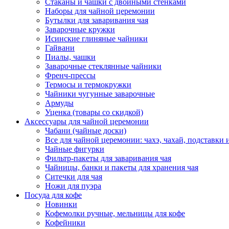
Стаканы и чашки с двойными стенками
Наборы для чайной церемонии
Бутылки для заваривания чая
Заварочные кружки
Исинские глиняные чайники
Гайвани
Пиалы, чашки
Заварочные стеклянные чайники
Френч-прессы
Термосы и термокружки
Чайники чугунные заварочные
Армуды
Уценка (товары со скидкой)
Аксессуары для чайной церемонии
Чабани (чайные доски)
Все для чайной церемонии: чахэ, чахай, подставки и
Чайные фигурки
Фильтр-пакеты для заваривания чая
Чайницы, банки и пакеты для хранения чая
Ситечки для чая
Ножи для пуэра
Посуда для кофе
Новинки
Кофемолки ручные, мельницы для кофе
Кофейники