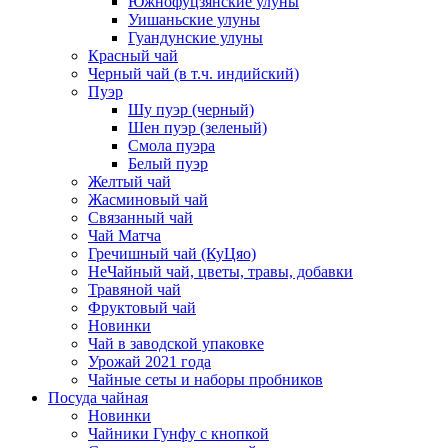
Южнофуцзянские улуны
Уишаньские улуны
Гуандунские улуны
Красный чай
Черный чай (в т.ч. индийский)
Пуэр
Шу пуэр (черный)
Шен пуэр (зеленый)
Смола пуэра
Белый пуэр
Желтый чай
Жасминовый чай
Связанный чай
Чай Матча
Гречишный чай (КуЦяо)
НеЧайный чай, цветы, травы, добавки
Травяной чай
Фруктовый чай
Новинки
Чай в заводской упаковке
Урожай 2021 года
Чайные сеты и наборы пробников
Посуда чайная
Новинки
Чайники Гунфу с кнопкой