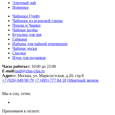
Элитный чай
Новинки
Чайники Гунфу
Чайники из исинской глины
Пиалы и Чашки
Чайные колбы
Бутылки для чая
Гайвани
Наборы для чайной церемонии
Чайные доски
Скидки
Идеи для подарков
Часы работы:
с 10:00 до 22:00
E-mail:
mail@chai-chai.ru
Адрес:
г. Москва, ул. Марксистская, д.20, стр.8
+7 (926) 049 90 79
+7 (495) 777 84 18
Обратный звонок
Мы в соц. сетях:
Принимаем к оплате: