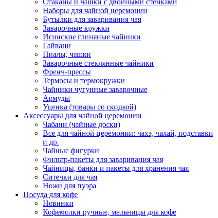
Стаканы и чашки с двойными стенками
Наборы для чайной церемонии
Бутылки для заваривания чая
Заварочные кружки
Исинские глиняные чайники
Гайвани
Пиалы, чашки
Заварочные стеклянные чайники
Френч-прессы
Термосы и термокружки
Чайники чугунные заварочные
Армуды
Уценка (товары со скидкой)
Аксессуары для чайной церемонии
Чабани (чайные доски)
Все для чайной церемонии: чахэ, чахай, подставки
и др.
Чайные фигурки
Фильтр-пакеты для заваривания чая
Чайницы, банки и пакеты для хранения чая
Ситечки для чая
Ножи для пуэра
Посуда для кофе
Новинки
Кофемолки ручные, мельницы для кофе