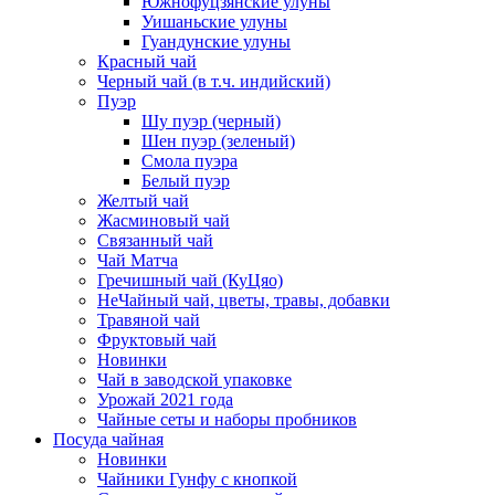
Южнофуцзянские улуны
Уишаньские улуны
Гуандунские улуны
Красный чай
Черный чай (в т.ч. индийский)
Пуэр
Шу пуэр (черный)
Шен пуэр (зеленый)
Смола пуэра
Белый пуэр
Желтый чай
Жасминовый чай
Связанный чай
Чай Матча
Гречишный чай (КуЦяо)
НеЧайный чай, цветы, травы, добавки
Травяной чай
Фруктовый чай
Новинки
Чай в заводской упаковке
Урожай 2021 года
Чайные сеты и наборы пробников
Посуда чайная
Новинки
Чайники Гунфу с кнопкой