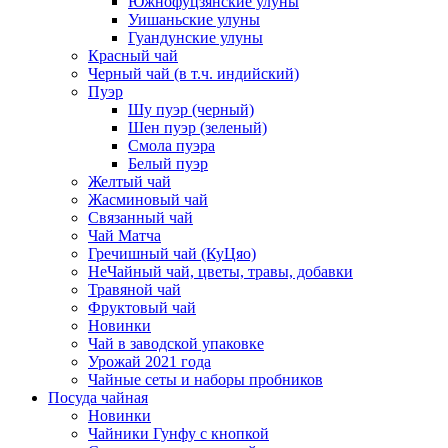
Южнофуцзянские улуны
Уишаньские улуны
Гуандунские улуны
Красный чай
Черный чай (в т.ч. индийский)
Пуэр
Шу пуэр (черный)
Шен пуэр (зеленый)
Смола пуэра
Белый пуэр
Желтый чай
Жасминовый чай
Связанный чай
Чай Матча
Гречишный чай (КуЦяо)
НеЧайный чай, цветы, травы, добавки
Травяной чай
Фруктовый чай
Новинки
Чай в заводской упаковке
Урожай 2021 года
Чайные сеты и наборы пробников
Посуда чайная
Новинки
Чайники Гунфу с кнопкой