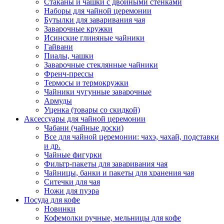
Стаканы и чашки с двойными стенками
Наборы для чайной церемонии
Бутылки для заваривания чая
Заварочные кружки
Исинские глиняные чайники
Гайвани
Пиалы, чашки
Заварочные стеклянные чайники
Френч-прессы
Термосы и термокружки
Чайники чугунные заварочные
Армуды
Уценка (товары со скидкой)
Аксессуары для чайной церемонии
Чабани (чайные доски)
Все для чайной церемонии: чахэ, чахай, подставки
и др.
Чайные фигурки
Фильтр-пакеты для заваривания чая
Чайницы, банки и пакеты для хранения чая
Ситечки для чая
Ножи для пуэра
Посуда для кофе
Новинки
Кофемолки ручные, мельницы для кофе