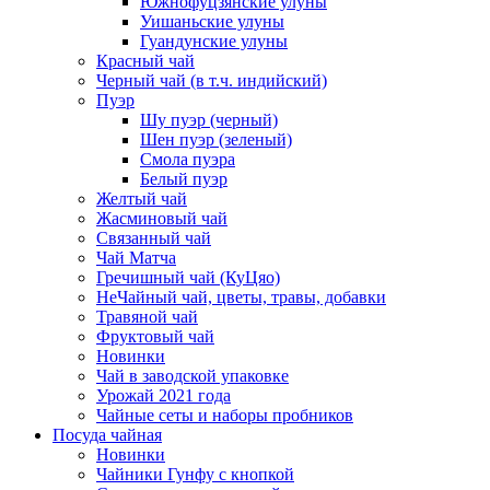
Южнофуцзянские улуны
Уишаньские улуны
Гуандунские улуны
Красный чай
Черный чай (в т.ч. индийский)
Пуэр
Шу пуэр (черный)
Шен пуэр (зеленый)
Смола пуэра
Белый пуэр
Желтый чай
Жасминовый чай
Связанный чай
Чай Матча
Гречишный чай (КуЦяо)
НеЧайный чай, цветы, травы, добавки
Травяной чай
Фруктовый чай
Новинки
Чай в заводской упаковке
Урожай 2021 года
Чайные сеты и наборы пробников
Посуда чайная
Новинки
Чайники Гунфу с кнопкой