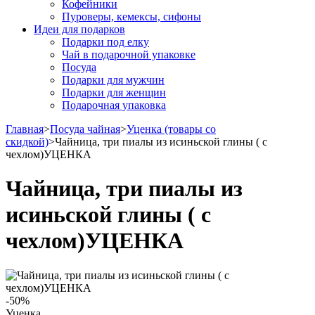
Кофейники
Пуроверы, кемексы, сифоны
Идеи для подарков
Подарки под елку
Чай в подарочной упаковке
Посуда
Подарки для мужчин
Подарки для женщин
Подарочная упаковка
Главная
>
Посуда чайная
>
Уценка (товары со
скидкой)
>
Чайница, три пиалы из исиньской глины ( с
чехлом)УЦЕНКА
Чайница, три пиалы из
исиньской глины ( с
чехлом)УЦЕНКА
-50%
Уценка