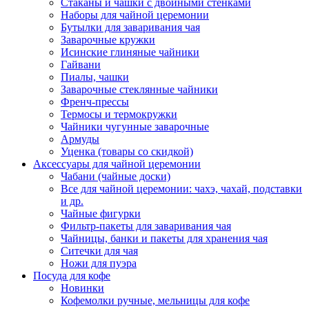
Стаканы и чашки с двойными стенками
Наборы для чайной церемонии
Бутылки для заваривания чая
Заварочные кружки
Исинские глиняные чайники
Гайвани
Пиалы, чашки
Заварочные стеклянные чайники
Френч-прессы
Термосы и термокружки
Чайники чугунные заварочные
Армуды
Уценка (товары со скидкой)
Аксессуары для чайной церемонии
Чабани (чайные доски)
Все для чайной церемонии: чахэ, чахай, подставки
и др.
Чайные фигурки
Фильтр-пакеты для заваривания чая
Чайницы, банки и пакеты для хранения чая
Ситечки для чая
Ножи для пуэра
Посуда для кофе
Новинки
Кофемолки ручные, мельницы для кофе