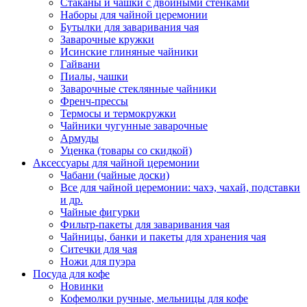
Стаканы и чашки с двойными стенками
Наборы для чайной церемонии
Бутылки для заваривания чая
Заварочные кружки
Исинские глиняные чайники
Гайвани
Пиалы, чашки
Заварочные стеклянные чайники
Френч-прессы
Термосы и термокружки
Чайники чугунные заварочные
Армуды
Уценка (товары со скидкой)
Аксессуары для чайной церемонии
Чабани (чайные доски)
Все для чайной церемонии: чахэ, чахай, подставки
и др.
Чайные фигурки
Фильтр-пакеты для заваривания чая
Чайницы, банки и пакеты для хранения чая
Ситечки для чая
Ножи для пуэра
Посуда для кофе
Новинки
Кофемолки ручные, мельницы для кофе