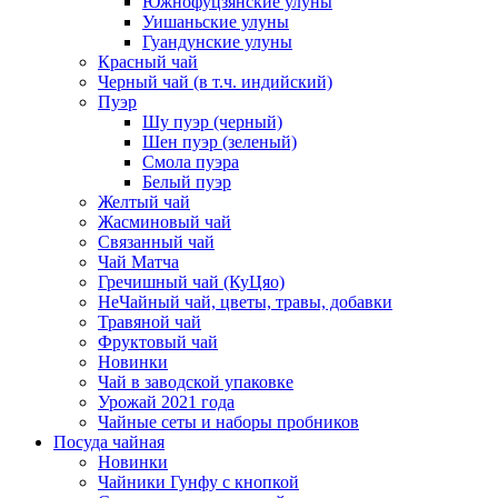
Южнофуцзянские улуны
Уишаньские улуны
Гуандунские улуны
Красный чай
Черный чай (в т.ч. индийский)
Пуэр
Шу пуэр (черный)
Шен пуэр (зеленый)
Смола пуэра
Белый пуэр
Желтый чай
Жасминовый чай
Связанный чай
Чай Матча
Гречишный чай (КуЦяо)
НеЧайный чай, цветы, травы, добавки
Травяной чай
Фруктовый чай
Новинки
Чай в заводской упаковке
Урожай 2021 года
Чайные сеты и наборы пробников
Посуда чайная
Новинки
Чайники Гунфу с кнопкой