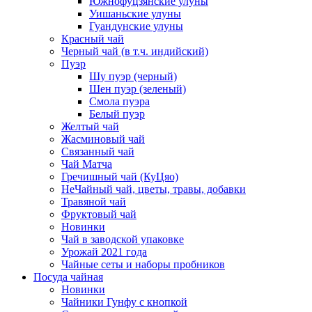
Южнофуцзянские улуны
Уишаньские улуны
Гуандунские улуны
Красный чай
Черный чай (в т.ч. индийский)
Пуэр
Шу пуэр (черный)
Шен пуэр (зеленый)
Смола пуэра
Белый пуэр
Желтый чай
Жасминовый чай
Связанный чай
Чай Матча
Гречишный чай (КуЦяо)
НеЧайный чай, цветы, травы, добавки
Травяной чай
Фруктовый чай
Новинки
Чай в заводской упаковке
Урожай 2021 года
Чайные сеты и наборы пробников
Посуда чайная
Новинки
Чайники Гунфу с кнопкой