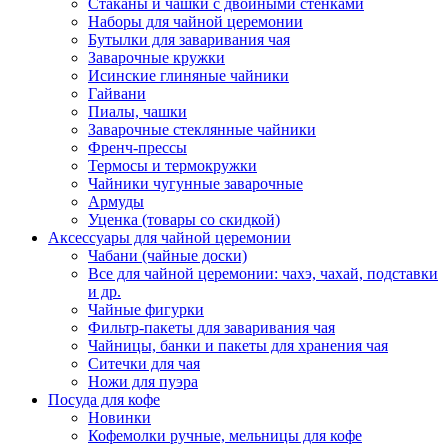
Стаканы и чашки с двойными стенками
Наборы для чайной церемонии
Бутылки для заваривания чая
Заварочные кружки
Исинские глиняные чайники
Гайвани
Пиалы, чашки
Заварочные стеклянные чайники
Френч-прессы
Термосы и термокружки
Чайники чугунные заварочные
Армуды
Уценка (товары со скидкой)
Аксессуары для чайной церемонии
Чабани (чайные доски)
Все для чайной церемонии: чахэ, чахай, подставки
и др.
Чайные фигурки
Фильтр-пакеты для заваривания чая
Чайницы, банки и пакеты для хранения чая
Ситечки для чая
Ножи для пуэра
Посуда для кофе
Новинки
Кофемолки ручные, мельницы для кофе