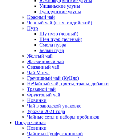
Южнофуцзянские улуны
Уишаньские улуны
Гуандунские улуны
Красный чай
Черный чай (в т.ч. индийский)
Пуэр
Шу пуэр (черный)
Шен пуэр (зеленый)
Смола пуэра
Белый пуэр
Желтый чай
Жасминовый чай
Связанный чай
Чай Матча
Гречишный чай (КуЦяо)
НеЧайный чай, цветы, травы, добавки
Травяной чай
Фруктовый чай
Новинки
Чай в заводской упаковке
Урожай 2021 года
Чайные сеты и наборы пробников
Посуда чайная
Новинки
Чайники Гунфу с кнопкой