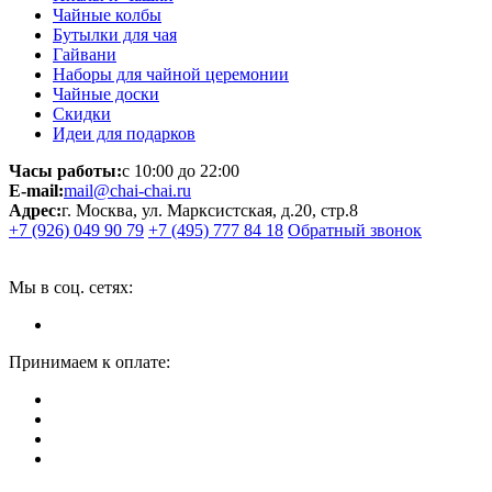
Чайные колбы
Бутылки для чая
Гайвани
Наборы для чайной церемонии
Чайные доски
Скидки
Идеи для подарков
Часы работы:
с 10:00 до 22:00
E-mail:
mail@chai-chai.ru
Адрес:
г. Москва, ул. Марксистская, д.20, стр.8
+7 (926) 049 90 79
+7 (495) 777 84 18
Обратный звонок
Мы в соц. сетях:
Принимаем к оплате: