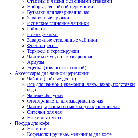
Стаканы и чашки с двойными стенками
Наборы для чайной церемонии
Бутылки для заваривания чая
Заварочные кружки
Исинские глиняные чайники
Гайвани
Пиалы, чашки
Заварочные стеклянные чайники
Френч-прессы
Термосы и термокружки
Чайники чугунные заварочные
Армуды
Уценка (товары со скидкой)
Аксессуары для чайной церемонии
Чабани (чайные доски)
Все для чайной церемонии: чахэ, чахай, подставки
и др.
Чайные фигурки
Фильтр-пакеты для заваривания чая
Чайницы, банки и пакеты для хранения чая
Ситечки для чая
Ножи для пуэра
Посуда для кофе
Новинки
Кофемолки ручные, мельницы для кофе